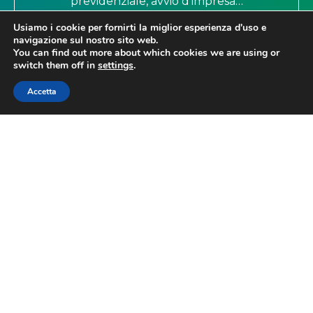
previdenziale, avvio d’impresa…
Usiamo i cookie per fornirti la miglior esperienza d'uso e
navigazione sul nostro sito web.
You can find out more about which cookies we are using or
switch them off in
settings
.
Accetta
Copertura Sanitaria
A disposizione di tutti i soci Confesercenti
abbiamo una vantaggiosa Copertura
sanitaria integrativa esclusiva. A gestire
l’opportunità è la Mutua Imprese Hygeia,
una mutua sanitaria dedicata a Imprenditori
e Professionisti, che offre vantaggi e
protezione ai nostri associati